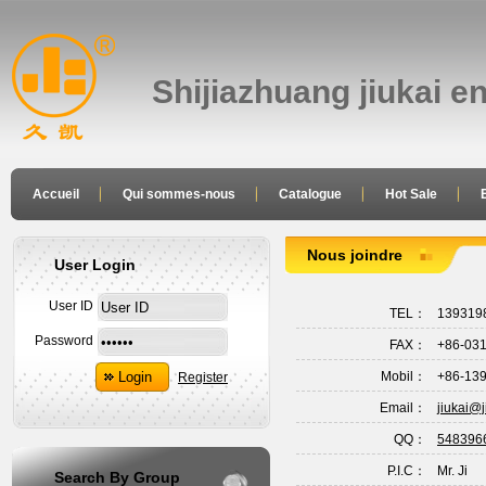
Shijiazhuang jiukai e
Accueil
Qui sommes-nous
Catalogue
Hot Sale
joindre
Nous joindre
User Login
User ID
TEL：
1393198
Password
FAX：
+86-03
Mobil：
+86-13
Register
Email：
jiukai@j
QQ：
548396
P.I.C：
Mr. Ji
Search By Group