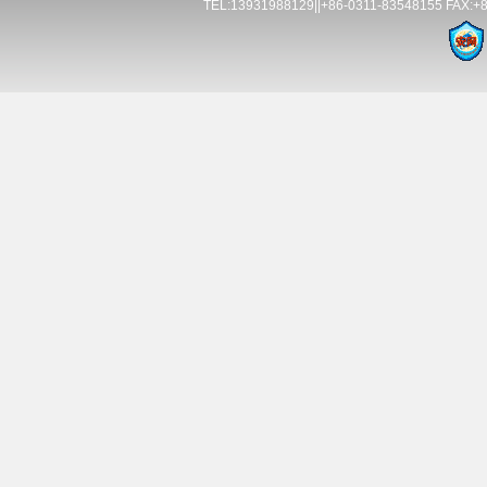
TEL:13931988129||+86-0311-83548155 FAX:+86