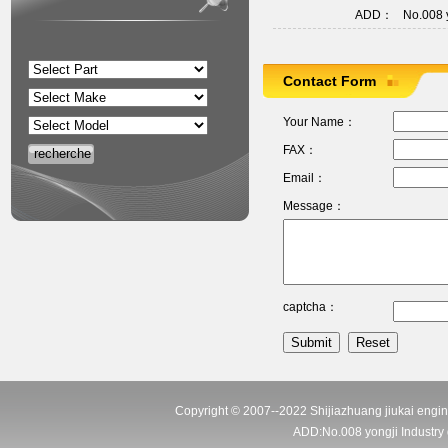
ADD：
No.008 y
Contact Form
Your Name：
FAX：
Email：
Message：
captcha：
Copyright © 2007--2022 Shijiazhuang jiukai engin
ADD:No.008 yongji Industry d